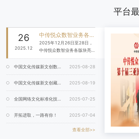
噜咪库
平台
权利人：重庆巴洲文化旅游产业集团有限公司
权利范围：全版权
形象
中传悦众数智业务各版块亮相第十届三亚国际文化产业博览交易会
26
2025年12月26日至28日，
2025.12
中传悦众数智业务各版块亮
跃兔祈福
相2025第十届三亚文博会，
权利人：北京彻上明造文化创意有限公司
为现场观众带来一场沉浸
中国文化传媒新文创数字艺术品鉴赏系统实现全面更新！
2025-08-28
权利范围：全版权
式、互动式的文化数智体
美术作品
验，展示数智赋能传统文化
中国文化传媒新文创藏品平台召开用户意见建议沟通会
2025-08-19
传承与发展的创新实践成
果。
全国网络文化标准化技术委员会网络艺术品标准项目工作组2025年度第四次工作会议在京召开
2025-07-25
几何风簪花仕女图
权利人：北京彻上明造文化创意有限公司
开拓进取，一路有你！
2025-07-04
权利范围：全版权
美术作品
查看全部>>