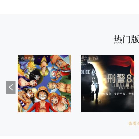
噜咪库
权利人：重庆巴洲文化旅游产业集团有限公司
热门
权利范围：全版权
形象
动画作品
文字作品
跃兔祈福
权利人：北京彻上明造文化创意有限公司
权利范围：全版权
美术作品
几何风簪花仕女图
查看
权利人：北京彻上明造文化创意有限公司