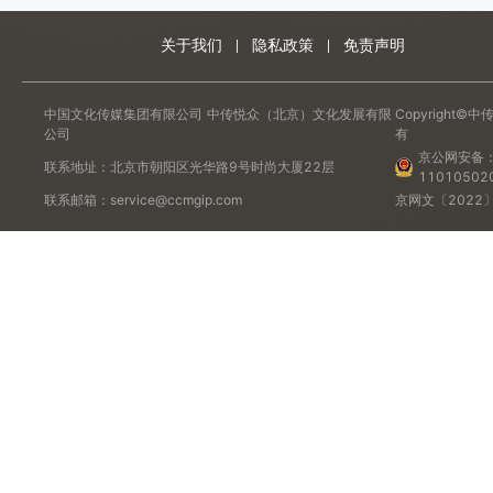
甲马祈福画
关于我们
隐私政策
免责声明
权利人：北京彻上明造文化创意有限公司
权利范围：全版权
中国文化传媒集团有限公司
中传悦众（北京）文化发展有限
Copyrigh
公司
有
美术作品
京公网安备
联系地址：北京市朝阳区光华路9号时尚大厦22层
11010502
联系邮箱：service@ccmgip.com
京网文〔2022〕
拼插月球花瓶
权利人：北京彻上明造文化创意有限公司
权利范围：全版权
设计图
一枝梅
权利人：北京彻上明造文化创意有限公司
权利范围：全版权