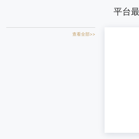
权利范围：全版权
平台
设计图
查看全部>>
一枝梅
权利人：北京彻上明造文化创意有限公司
权利范围：全版权
设计图
小智麟
权利人：武汉九智麟文化发展有限公司
权利范围：全版权
形象
开心鬼文创之福泽宝袋