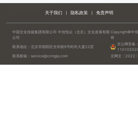
权利人：重庆隽辰先锐文化传媒有限公司
关于我们
隐私政策
免责声明
权利范围：全版权
设计图
中国文化传媒集团有限公司
中传悦众（北京）文化发展有限
Copyrigh
公司
有
噜咪库
京公网安备
联系地址：北京市朝阳区光华路9号时尚大厦22层
11010502
权利人：重庆巴洲文化旅游产业集团有限公司
联系邮箱：service@ccmgip.com
京网文〔2022〕
权利范围：全版权
形象
跃兔祈福
权利人：北京彻上明造文化创意有限公司
权利范围：全版权
美术作品